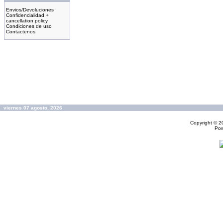
Envios/Devoluciones
Confidencialidad +
cancellation policy
Condiciones de uso
Contactenos
viernes 07 agosto, 2026
Copyright © 
Po