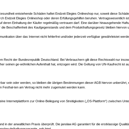
Gesundheit entstehende Schäden haftet Endzeit Elegies Onlineshop nur, soweit diese Schäde
urch Endzeit Elegies Onlineshop oder deren Erfüllungsgehilfen beruhen. Vertragswesentlich is
uf deren Einhaltung der Käufer regelmäßig vertrauen darf. Eine darüber hinausgehende Haf
r die Beschaffenheit des Kaufgegenstands und dem Produkthaftungsgesetz bleiben hiervon u
kation über das Internet nicht fehlerfrei und/oder jederzeit verfügbar gewährleistet werden. 
 dem Recht der Bundesrepublik Deutschland. Bei Verbrauchern gilt diese Rechtswahl nur insow
r seinen ge-wöhnlichen Aufenthalt hat, entzogen wird. Die Geltung von UN-Kaufrecht ist 
bar sein oder werden, so bleiben die übrigen Bestimmungen dieser AGB hiervon unberührt, e
ein Festhal-ten am Vertrag nicht mehr zugemutet werden kann.
ine Internetplattform zur Online-Beilegung von Streitigkeiten („OS-Plattform“) zwischen Unt
 in der anwaltlichen Praxis überprüft. Die janolaw AG garantiert für die erstklassige Quali
janolaw.de/haftungsgarantie_agb.html