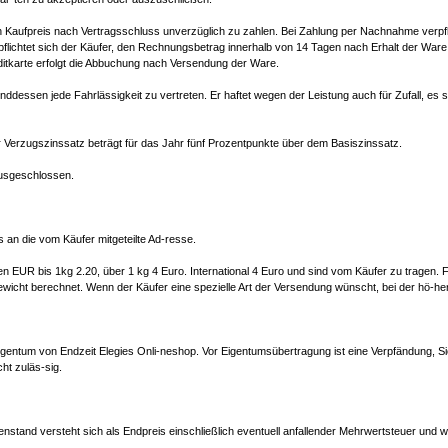
en Kaufpreis nach Vertragsschluss unverzüglich zu zahlen. Bei Zahlung per Nachnahme verpfli
flichtet sich der Käufer, den Rechnungsbetrag innerhalb von 14 Tagen nach Erhalt der Ware 
itkarte erfolgt die Abbuchung nach Versendung der Ware.
nddessen jede Fahrlässigkeit zu vertreten. Er haftet wegen der Leistung auch für Zufall, es 
r Verzugszinssatz beträgt für das Jahr fünf Prozentpunkte über dem Basiszinssatz.
ausgeschlossen.
 an die vom Käufer mitgeteilte Ad-resse.
 EUR bis 1kg 2.20, über 1 kg 4 Euro. International 4 Euro und sind vom Käufer zu tragen. 
wicht berechnet. Wenn der Käufer eine spezielle Art der Versendung wünscht, bei der hö-her
Eigentum von Endzeit Elegies Onli-neshop. Vor Eigentumsübertragung ist eine Verpfändung,
ht zuläs-sig.
stand versteht sich als Endpreis einschließlich eventuell anfallender Mehrwertsteuer und wei