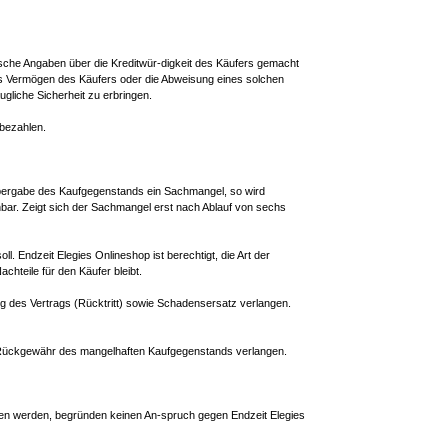
falsche Angaben über die Kreditwür-digkeit des Käufers gemacht
das Vermögen des Käufers oder die Abweisung eines solchen
gliche Sicherheit zu erbringen.
 bezahlen.
 Übergabe des Kaufgegenstands ein Sachmangel, so wird
nbar. Zeigt sich der Sachmangel erst nach Ablauf von sechs
. Endzeit Elegies Onlineshop ist berechtigt, die Art der
chteile für den Käufer bleibt.
g des Vertrags (Rücktritt) sowie Schadensersatz verlangen.
r Rückgewähr des mangelhaften Kaufgegenstands verlangen.
en werden, begründen keinen An-spruch gegen Endzeit Elegies