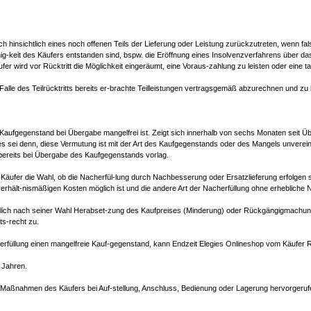
uch hinsichtlich eines noch offenen Teils der Lieferung oder Leistung zurückzutreten, wenn 
hig-keit des Käufers entstanden sind, bspw. die Eröffnung eines Insolvenzverfahrens über 
ird vor Rücktritt die Möglichkeit eingeräumt, eine Voraus-zahlung zu leisten oder eine tau
lle des Teilrücktritts bereits er-brachte Teilleistungen vertragsgemäß abzurechnen und zu
r Kaufgegenstand bei Übergabe mangelfrei ist. Zeigt sich innerhalb von sechs Monaten seit
es sei denn, diese Vermutung ist mit der Art des Kaufgegenstands oder des Mangels unverei
ereits bei Übergabe des Kaufgegenstands vorlag.
äufer die Wahl, ob die Nacherfül-lung durch Nachbesserung oder Ersatzlieferung erfolgen soll
rhält-nismäßigen Kosten möglich ist und die andere Art der Nacherfüllung ohne erhebliche Na
ätzlich nach seiner Wahl Herabset-zung des Kaufpreises (Minderung) oder Rückgängigmachun
ts-recht zu.
herfüllung einen mangelfreie Kauf-gegenstand, kann Endzeit Elegies Onlineshop vom Käufe
 Jahren.
 Maßnahmen des Käufers bei Auf-stellung, Anschluss, Bedienung oder Lagerung hervorgeruf