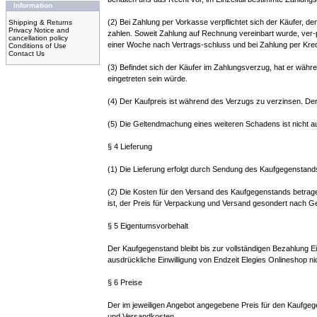
Information
(2) Bei Zahlung per Vorkasse verpflichtet sich der Käufer, d
Shipping & Returns
Privacy Notice and
zahlen. Soweit Zahlung auf Rechnung vereinbart wurde, ver-p
cancellation policy
einer Woche nach Vertrags-schluss und bei Zahlung per Kred
Conditions of Use
Contact Us
(3) Befindet sich der Käufer im Zahlungsverzug, hat er währe
eingetreten sein würde.
(4) Der Kaufpreis ist während des Verzugs zu verzinsen. De
(5) Die Geltendmachung eines weiteren Schadens ist nicht 
§ 4 Lieferung
(1) Die Lieferung erfolgt durch Sendung des Kaufgegenstands
(2) Die Kosten für den Versand des Kaufgegenstands betragen
ist, der Preis für Verpackung und Versand gesondert nach Ge
§ 5 Eigentumsvorbehalt
Der Kaufgegenstand bleibt bis zur vollständigen Bezahlung 
ausdrückliche Einwilligung von Endzeit Elegies Onlineshop nic
§ 6 Preise
Der im jeweiligen Angebot angegebene Preis für den Kaufgegen
und Versandkosten.