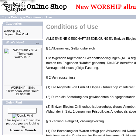
Top
»
Catalog
»
Conditions of Use
Categories
Conditions of Use
Worship
(14)
Beyond The Void
ALLGEMEINE GESCHÄFTSBEDINGUNGEN Endzeit Elegies 
What's New?
§ 1 Allgemeines, Geltungsbereich
Die folgenden Allgemeinen Geschäftsbedingungen (AGB) regel
nutzen (im Folgenden "Käufer" genannt). Die AGB betreffen 
Vertragsschlusses gültige Fassung.
§ 2 Vertragsschluss
(1) Die Angebote von Endzeit Elegies Onlineshop im Internet 
WORSHIP - Shirt
"Terranean Wake/Tour"
15.00EUR
(2) Durch die Bestellung des gewünschten Kaufgegenstands im
Quick Find
(3) Endzeit Elegies Onlineshop ist berechtigt, dieses Angeb
Ablauf der in Satz 1 genannten Frist gilt das Angebot als abge
Use keywords to find the
§ 3 Zahlung, Fälligkeit, Zahlungsverzug
product you are looking
for.
Advanced Search
(1) Die Bezahlung der Waren erfolgt per Vorkasse und Nach
behalten uns das Recht vor, im Einzelfall bestimmte Zahlung