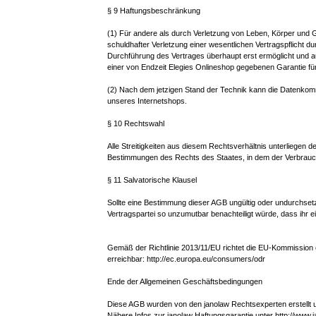
§ 9 Haftungsbeschränkung
(1) Für andere als durch Verletzung von Leben, Körper und 
schuldhafter Verletzung einer wesentlichen Vertragspflicht d
Durchführung des Vertrages überhaupt erst ermöglicht und a
einer von Endzeit Elegies Onlineshop gegebenen Garantie fü
(2) Nach dem jetzigen Stand der Technik kann die Datenkommuni
unseres Internetshops.
§ 10 Rechtswahl
Alle Streitigkeiten aus diesem Rechtsverhältnis unterliegen
Bestimmungen des Rechts des Staates, in dem der Verbrauche
§ 11 Salvatorische Klausel
Sollte eine Bestimmung dieser AGB ungültig oder undurchsetz
Vertragspartei so unzumutbar benachteiligt würde, dass ihr 
Gemäß der Richtlinie 2013/11/EU richtet die EU-Kommission e
erreichbar: http://ec.europa.eu/consumers/odr
Ende der Allgemeinen Geschäftsbedingungen
Diese AGB wurden von den janolaw Rechtsexperten erstellt und
Nähere Infos zur janolaw Haftungsgarantie unter http://www.