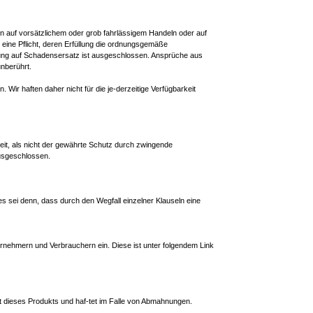
n auf vorsätzlichem oder grob fahrlässigem Handeln oder auf
t eine Pflicht, deren Erfüllung die ordnungsgemäße
tung auf Schadensersatz ist ausgeschlossen. Ansprüche aus
nberührt.
Wir haften daher nicht für die je-derzeitige Verfügbarkeit
eit, als nicht der gewährte Schutz durch zwingende
ausgeschlossen.
s sei denn, dass durch den Wegfall einzelner Klauseln eine
ernehmern und Verbrauchern ein. Diese ist unter folgendem Link
tät dieses Produkts und haf-tet im Falle von Abmahnungen.