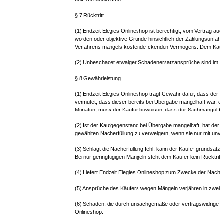
§ 7 Rücktritt
(1) Endzeit Elegies Onlineshop ist berechtigt, vom Vertrag a
worden oder objektive Gründe hinsichtlich der Zahlungsunfä
Verfahrens mangels kostende-ckenden Vermögens. Dem Käufer w
(2) Unbeschadet etwaiger Schadenersatzansprüche sind im Fa
§ 8 Gewährleistung
(1) Endzeit Elegies Onlineshop trägt Gewähr dafür, dass de
vermutet, dass dieser bereits bei Übergabe mangelhaft war, 
Monaten, muss der Käufer beweisen, dass der Sachmangel b
(2) Ist der Kaufgegenstand bei Übergabe mangelhaft, hat der K
gewählten Nacherfüllung zu verweigern, wenn sie nur mit unve
(3) Schlägt die Nacherfüllung fehl, kann der Käufer grunds
Bei nur geringfügigen Mängeln steht dem Käufer kein Rücktrit
(4) Liefert Endzeit Elegies Onlineshop zum Zwecke der Nac
(5) Ansprüche des Käufers wegen Mängeln verjähren in zwei
(6) Schäden, die durch unsachgemäße oder vertragswidrige
Onlineshop.