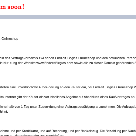
Onlineshop
n das Vertragsverhältnis zwi-schen Endzeit Elegies Onlineshop und den natürlichen Person
die Nut-zung der Website www.EndzeitElegies.com sowie alle zu dieser Domain gehörenden S
stellen eine unverbindliche Auffor-derung an den Käufer dar, bei Endzeit Elegies Onlineshop 
 Internet gibt der Käufer ein ver-bindliches Angebot auf Abschluss eines Kaufvertrages ab.
ot innerhalb von 1 Tag unter Zusen-dung einer Auftragsbestätigung anzunehmen. Die Auftragsb
lehnt.
nahme und per Kreditkarte, und auf Rechnung, und per Bankeinzug. Die Bezahlung per Nachn
sar-ten zu akzeptieren oder auszuschließen.