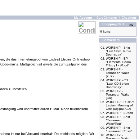
My Account
|
Cart Contents
|
Checkout
Shopping Cart
0 items
Bestsellers
01.
WORSHIP - Shirt
"Last Shirt Before
Doomsday"
02.
WORSHIP - EP
en, die das Internetangebot von Endzeit Elegies Onlineshop
"Elemental Doom
ubdo-mains. Maßgeblich ist jeweils die zum Zeitpunkt des
Trilogy I - Wood"
03.
WORSHIP -
Terranean Wake
(2LP)
04.
WORSHIP - CD
"Last CD Before
Doomsday"
Waren zu bestellen.
05.
WORSHIP -
Terranean Wake
(CD)
06.
WORSHIP - Dusk of
Legion, Morning of
estätigung wird übermittelt durch E-Mail. Nach fruchtlosem
One (Digipak CD)
07.
WORSHIP - Button
08.
WORSHIP - Shirt
"Terranean
Wake/Tour"
09.
WORSHIP - Shirt
"Terranean Cross"
ahme ist nur bei Versand innerhalb Deutschlands möglich. Wir
10.
WORSHIP -
Terranean Wake