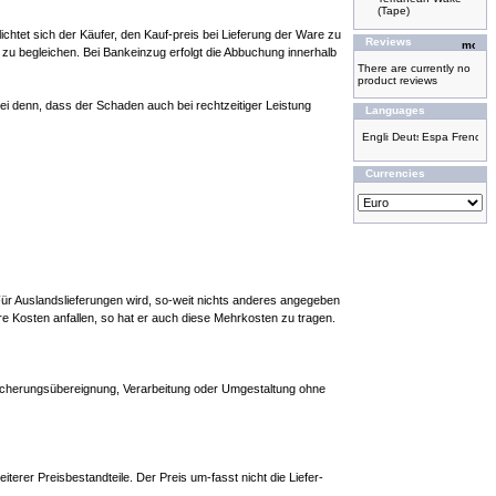
(Tape)
chtet sich der Käufer, den Kauf-preis bei Lieferung der Ware zu
Reviews
zu begleichen. Bei Bankeinzug erfolgt die Abbuchung innerhalb
There are currently no
product reviews
sei denn, dass der Schaden auch bei rechtzeitiger Leistung
Languages
Currencies
Für Auslandslieferungen wird, so-weit nichts anderes angegeben
e Kosten anfallen, so hat er auch diese Mehrkosten zu tragen.
 Sicherungsübereignung, Verarbeitung oder Umgestaltung ohne
terer Preisbestandteile. Der Preis um-fasst nicht die Liefer-