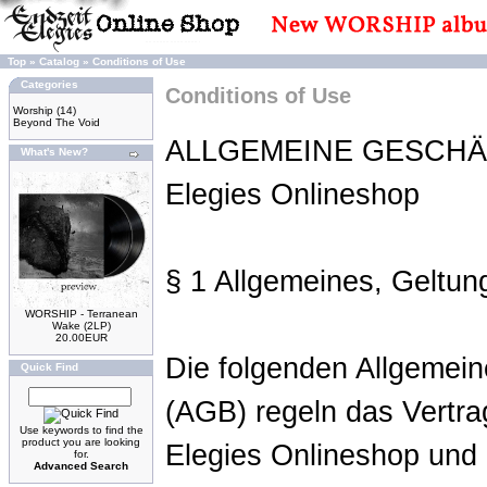
Top
»
Catalog
»
Conditions of Use
Categories
Conditions of Use
Worship
(14)
Beyond The Void
ALLGEMEINE GESCHÄ
What's New?
Elegies Onlineshop
§ 1 Allgemeines, Geltun
WORSHIP - Terranean
Wake (2LP)
20.00EUR
Die folgenden Allgemei
Quick Find
(AGB) regeln das Vertra
Use keywords to find the
product you are looking
Elegies Onlineshop und 
for.
Advanced Search