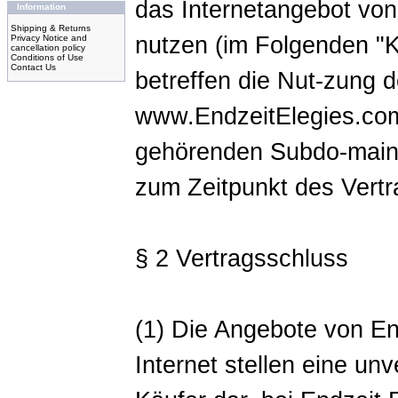
das Internetangebot von
Information
Shipping & Returns
nutzen (im Folgenden "
Privacy Notice and
cancellation policy
Conditions of Use
Contact Us
betreffen die Nut-zung 
www.EndzeitElegies.com
gehörenden Subdo-mains.
zum Zeitpunkt des Vertr
§ 2 Vertragsschluss
(1) Die Angebote von En
Internet stellen eine un