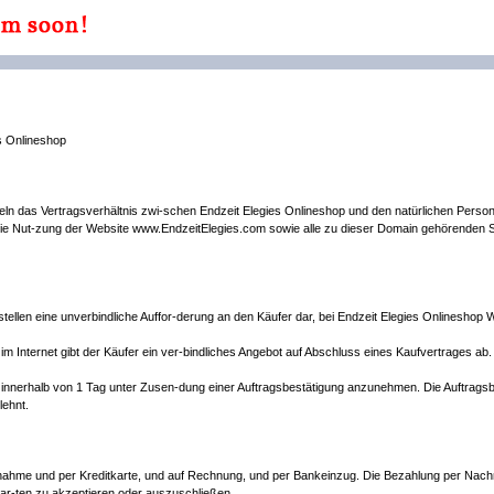
Onlineshop
n das Vertragsverhältnis zwi-schen Endzeit Elegies Onlineshop und den natürlichen Person
die Nut-zung der Website www.EndzeitElegies.com sowie alle zu dieser Domain gehörenden S
stellen eine unverbindliche Auffor-derung an den Käufer dar, bei Endzeit Elegies Onlineshop 
 Internet gibt der Käufer ein ver-bindliches Angebot auf Abschluss eines Kaufvertrages ab.
ot innerhalb von 1 Tag unter Zusen-dung einer Auftragsbestätigung anzunehmen. Die Auftragsb
lehnt.
nahme und per Kreditkarte, und auf Rechnung, und per Bankeinzug. Die Bezahlung per Nachn
sar-ten zu akzeptieren oder auszuschließen.