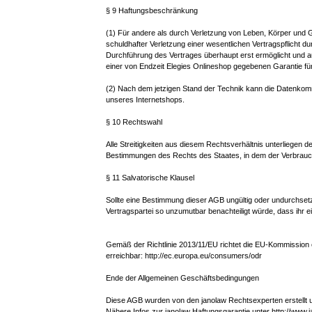
§ 9 Haftungsbeschränkung
(1) Für andere als durch Verletzung von Leben, Körper und 
schuldhafter Verletzung einer wesentlichen Vertragspflicht d
Durchführung des Vertrages überhaupt erst ermöglicht und a
einer von Endzeit Elegies Onlineshop gegebenen Garantie fü
(2) Nach dem jetzigen Stand der Technik kann die Datenkommuni
unseres Internetshops.
§ 10 Rechtswahl
Alle Streitigkeiten aus diesem Rechtsverhältnis unterliegen
Bestimmungen des Rechts des Staates, in dem der Verbrauche
§ 11 Salvatorische Klausel
Sollte eine Bestimmung dieser AGB ungültig oder undurchsetz
Vertragspartei so unzumutbar benachteiligt würde, dass ihr 
Gemäß der Richtlinie 2013/11/EU richtet die EU-Kommission e
erreichbar: http://ec.europa.eu/consumers/odr
Ende der Allgemeinen Geschäftsbedingungen
Diese AGB wurden von den janolaw Rechtsexperten erstellt und
Nähere Infos zur janolaw Haftungsgarantie unter http://www.