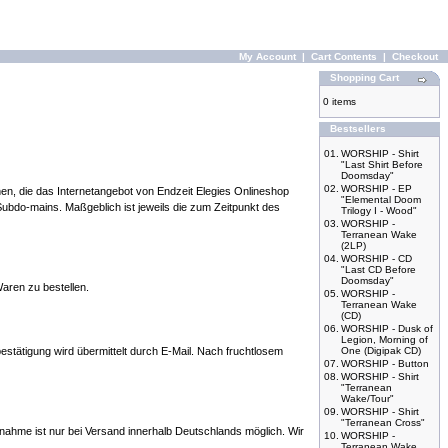
My Account
|
Cart Contents
|
Checkout
Shopping Cart
0 items
Bestsellers
01.
WORSHIP - Shirt
"Last Shirt Before
Doomsday"
02.
WORSHIP - EP
en, die das Internetangebot von Endzeit Elegies Onlineshop
"Elemental Doom
ubdo-mains. Maßgeblich ist jeweils die zum Zeitpunkt des
Trilogy I - Wood"
03.
WORSHIP -
Terranean Wake
(2LP)
04.
WORSHIP - CD
"Last CD Before
Doomsday"
Waren zu bestellen.
05.
WORSHIP -
Terranean Wake
(CD)
06.
WORSHIP - Dusk of
Legion, Morning of
estätigung wird übermittelt durch E-Mail. Nach fruchtlosem
One (Digipak CD)
07.
WORSHIP - Button
08.
WORSHIP - Shirt
"Terranean
Wake/Tour"
09.
WORSHIP - Shirt
"Terranean Cross"
ahme ist nur bei Versand innerhalb Deutschlands möglich. Wir
10.
WORSHIP -
Terranean Wake