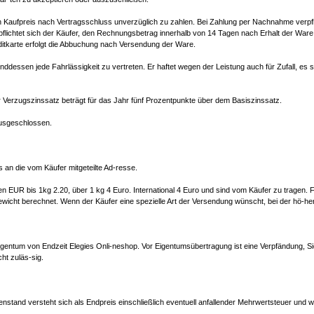
en Kaufpreis nach Vertragsschluss unverzüglich zu zahlen. Bei Zahlung per Nachnahme verpfli
flichtet sich der Käufer, den Rechnungsbetrag innerhalb von 14 Tagen nach Erhalt der Ware 
itkarte erfolgt die Abbuchung nach Versendung der Ware.
nddessen jede Fahrlässigkeit zu vertreten. Er haftet wegen der Leistung auch für Zufall, es 
r Verzugszinssatz beträgt für das Jahr fünf Prozentpunkte über dem Basiszinssatz.
ausgeschlossen.
 an die vom Käufer mitgeteilte Ad-resse.
 EUR bis 1kg 2.20, über 1 kg 4 Euro. International 4 Euro und sind vom Käufer zu tragen. 
wicht berechnet. Wenn der Käufer eine spezielle Art der Versendung wünscht, bei der hö-her
Eigentum von Endzeit Elegies Onli-neshop. Vor Eigentumsübertragung ist eine Verpfändung,
ht zuläs-sig.
stand versteht sich als Endpreis einschließlich eventuell anfallender Mehrwertsteuer und wei