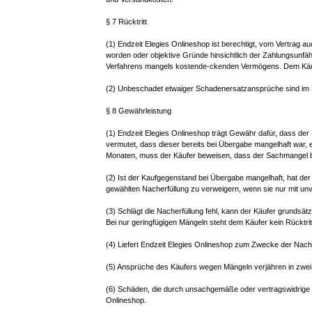
§ 7 Rücktritt
(1) Endzeit Elegies Onlineshop ist berechtigt, vom Vertrag a
worden oder objektive Gründe hinsichtlich der Zahlungsunfä
Verfahrens mangels kostende-ckenden Vermögens. Dem Käufer w
(2) Unbeschadet etwaiger Schadenersatzansprüche sind im Fa
§ 8 Gewährleistung
(1) Endzeit Elegies Onlineshop trägt Gewähr dafür, dass de
vermutet, dass dieser bereits bei Übergabe mangelhaft war, 
Monaten, muss der Käufer beweisen, dass der Sachmangel b
(2) Ist der Kaufgegenstand bei Übergabe mangelhaft, hat der K
gewählten Nacherfüllung zu verweigern, wenn sie nur mit unve
(3) Schlägt die Nacherfüllung fehl, kann der Käufer grunds
Bei nur geringfügigen Mängeln steht dem Käufer kein Rücktrit
(4) Liefert Endzeit Elegies Onlineshop zum Zwecke der Nac
(5) Ansprüche des Käufers wegen Mängeln verjähren in zwei
(6) Schäden, die durch unsachgemäße oder vertragswidrige
Onlineshop.