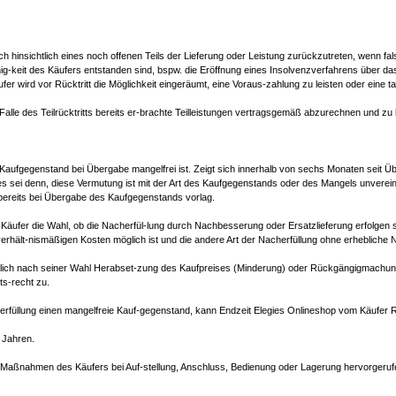
uch hinsichtlich eines noch offenen Teils der Lieferung oder Leistung zurückzutreten, wenn 
hig-keit des Käufers entstanden sind, bspw. die Eröffnung eines Insolvenzverfahrens über 
ird vor Rücktritt die Möglichkeit eingeräumt, eine Voraus-zahlung zu leisten oder eine tau
lle des Teilrücktritts bereits er-brachte Teilleistungen vertragsgemäß abzurechnen und zu
r Kaufgegenstand bei Übergabe mangelfrei ist. Zeigt sich innerhalb von sechs Monaten seit
es sei denn, diese Vermutung ist mit der Art des Kaufgegenstands oder des Mangels unverei
ereits bei Übergabe des Kaufgegenstands vorlag.
äufer die Wahl, ob die Nacherfül-lung durch Nachbesserung oder Ersatzlieferung erfolgen soll
rhält-nismäßigen Kosten möglich ist und die andere Art der Nacherfüllung ohne erhebliche Na
ätzlich nach seiner Wahl Herabset-zung des Kaufpreises (Minderung) oder Rückgängigmachun
ts-recht zu.
herfüllung einen mangelfreie Kauf-gegenstand, kann Endzeit Elegies Onlineshop vom Käufe
 Jahren.
 Maßnahmen des Käufers bei Auf-stellung, Anschluss, Bedienung oder Lagerung hervorgeruf