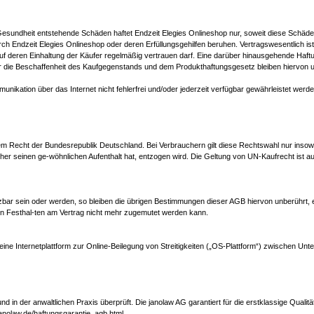
Gesundheit entstehende Schäden haftet Endzeit Elegies Onlineshop nur, soweit diese Schäde
urch Endzeit Elegies Onlineshop oder deren Erfüllungsgehilfen beruhen. Vertragswesentlich is
uf deren Einhaltung der Käufer regelmäßig vertrauen darf. Eine darüber hinausgehende Haf
r die Beschaffenheit des Kaufgegenstands und dem Produkthaftungsgesetz bleiben hiervon u
kation über das Internet nicht fehlerfrei und/oder jederzeit verfügbar gewährleistet werden. 
 dem Recht der Bundesrepublik Deutschland. Bei Verbrauchern gilt diese Rechtswahl nur insow
r seinen ge-wöhnlichen Aufenthalt hat, entzogen wird. Die Geltung von UN-Kaufrecht ist 
bar sein oder werden, so bleiben die übrigen Bestimmungen dieser AGB hiervon unberührt, e
ein Festhal-ten am Vertrag nicht mehr zugemutet werden kann.
ine Internetplattform zur Online-Beilegung von Streitigkeiten („OS-Plattform“) zwischen Unt
 in der anwaltlichen Praxis überprüft. Die janolaw AG garantiert für die erstklassige Quali
janolaw.de/haftungsgarantie_agb.html