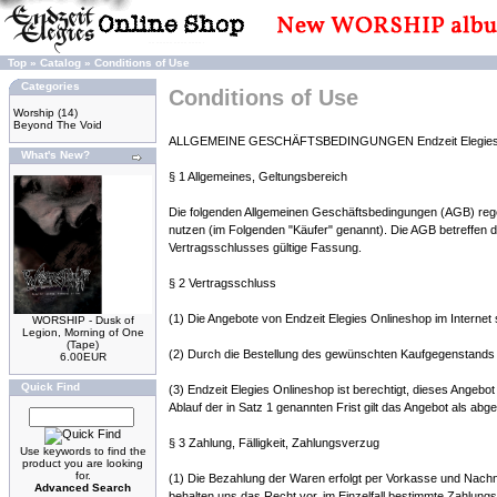
Top
»
Catalog
»
Conditions of Use
Categories
Conditions of Use
Worship
(14)
Beyond The Void
ALLGEMEINE GESCHÄFTSBEDINGUNGEN Endzeit Elegies 
What's New?
§ 1 Allgemeines, Geltungsbereich
Die folgenden Allgemeinen Geschäftsbedingungen (AGB) regel
nutzen (im Folgenden "Käufer" genannt). Die AGB betreffen 
Vertragsschlusses gültige Fassung.
§ 2 Vertragsschluss
(1) Die Angebote von Endzeit Elegies Onlineshop im Internet 
WORSHIP - Dusk of
Legion, Morning of One
(Tape)
(2) Durch die Bestellung des gewünschten Kaufgegenstands im
6.00EUR
Quick Find
(3) Endzeit Elegies Onlineshop ist berechtigt, dieses Angeb
Ablauf der in Satz 1 genannten Frist gilt das Angebot als abge
§ 3 Zahlung, Fälligkeit, Zahlungsverzug
Use keywords to find the
product you are looking
for.
(1) Die Bezahlung der Waren erfolgt per Vorkasse und Nach
Advanced Search
behalten uns das Recht vor, im Einzelfall bestimmte Zahlung