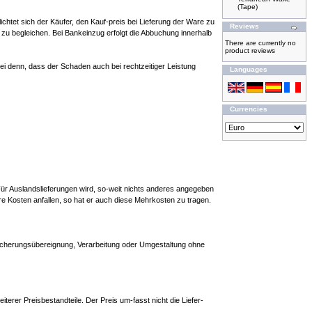
(Tape)
chtet sich der Käufer, den Kauf-preis bei Lieferung der Ware zu
Reviews
zu begleichen. Bei Bankeinzug erfolgt die Abbuchung innerhalb
There are currently no
product reviews
sei denn, dass der Schaden auch bei rechtzeitiger Leistung
Languages
Currencies
Für Auslandslieferungen wird, so-weit nichts anderes angegeben
e Kosten anfallen, so hat er auch diese Mehrkosten zu tragen.
 Sicherungsübereignung, Verarbeitung oder Umgestaltung ohne
terer Preisbestandteile. Der Preis um-fasst nicht die Liefer-