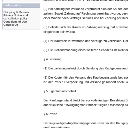
Information
(2) Bei Zahlung per Vorkasse verpflichtet sich der Käufer, d
Shipping & Returns
zahlen. Soweit Zahlung auf Rechnung vereinbart wurde, ver-p
Privacy Notice and
einer Woche nach Vertrags-schluss und bei Zahlung per Kred
cancellation policy
Conditions of Use
Contact Us
(3) Befindet sich der Käufer im Zahlungsverzug, hat er währe
eingetreten sein würde.
(4) Der Kaufpreis ist während des Verzugs zu verzinsen. De
(5) Die Geltendmachung eines weiteren Schadens ist nicht 
§ 4 Lieferung
(1) Die Lieferung erfolgt durch Sendung des Kaufgegenstands
(2) Die Kosten für den Versand des Kaufgegenstands betragen
ist, der Preis für Verpackung und Versand gesondert nach Ge
§ 5 Eigentumsvorbehalt
Der Kaufgegenstand bleibt bis zur vollständigen Bezahlung 
ausdrückliche Einwilligung von Endzeit Elegies Onlineshop nic
§ 6 Preise
Der im jeweiligen Angebot angegebene Preis für den Kaufgegen
und Versandkosten.