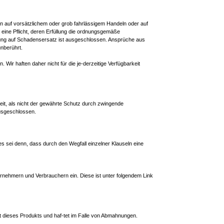
n auf vorsätzlichem oder grob fahrlässigem Handeln oder auf
t eine Pflicht, deren Erfüllung die ordnungsgemäße
tung auf Schadensersatz ist ausgeschlossen. Ansprüche aus
nberührt.
Wir haften daher nicht für die je-derzeitige Verfügbarkeit
eit, als nicht der gewährte Schutz durch zwingende
ausgeschlossen.
s sei denn, dass durch den Wegfall einzelner Klauseln eine
ernehmern und Verbrauchern ein. Diese ist unter folgendem Link
tät dieses Produkts und haf-tet im Falle von Abmahnungen.