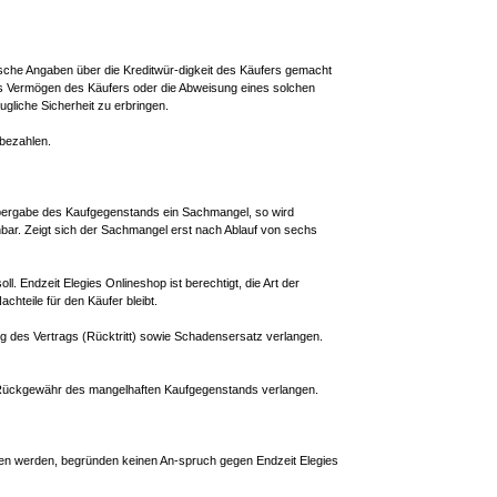
falsche Angaben über die Kreditwür-digkeit des Käufers gemacht
das Vermögen des Käufers oder die Abweisung eines solchen
gliche Sicherheit zu erbringen.
 bezahlen.
 Übergabe des Kaufgegenstands ein Sachmangel, so wird
nbar. Zeigt sich der Sachmangel erst nach Ablauf von sechs
. Endzeit Elegies Onlineshop ist berechtigt, die Art der
chteile für den Käufer bleibt.
g des Vertrags (Rücktritt) sowie Schadensersatz verlangen.
r Rückgewähr des mangelhaften Kaufgegenstands verlangen.
en werden, begründen keinen An-spruch gegen Endzeit Elegies