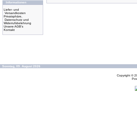
Informationen
Liefer- und
Versandkosten
Privatsphäre,
Datenschutz und
Widerrufsbelehrung
Unsere AGB's
Kontakt
Sonntag, 09. August 2026
Copyright © 
Po