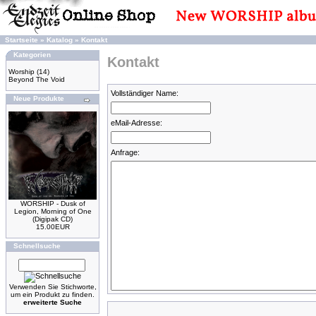
Startseite
»
Katalog
»
Kontakt
Kategorien
Kontakt
Worship
(14)
Beyond The Void
Vollständiger Name:
Neue Produkte
eMail-Adresse:
Anfrage:
WORSHIP - Dusk of
Legion, Morning of One
(Digipak CD)
15.00EUR
Schnellsuche
Verwenden Sie Stichworte,
um ein Produkt zu finden.
erweiterte Suche