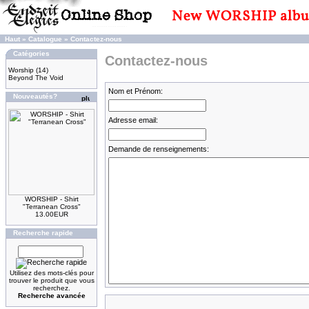
Haut
»
Catalogue
»
Contactez-nous
Catégories
Contactez-nous
Worship
(14)
Beyond The Void
Nom et Prénom:
Nouveautés?
Adresse email:
Demande de renseignements:
WORSHIP - Shirt
"Terranean Cross"
13.00EUR
Recherche rapide
Utilisez des mots-clés pour
trouver le produit que vous
recherchez.
Recherche avancée