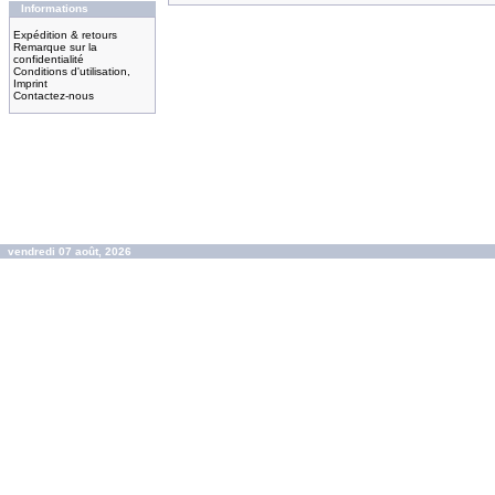
Informations
Expédition & retours
Remarque sur la
confidentialité
Conditions d'utilisation,
Imprint
Contactez-nous
vendredi 07 août, 2026