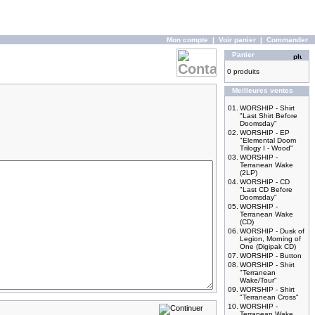
Mon compte
|
Voir panier
|
Commander
Panier
0 produits
Meilleures ventes
01.
WORSHIP - Shirt
"Last Shirt Before
Doomsday"
02.
WORSHIP - EP
"Elemental Doom
Trilogy I - Wood"
03.
WORSHIP -
Terranean Wake
(2LP)
04.
WORSHIP - CD
"Last CD Before
Doomsday"
05.
WORSHIP -
Terranean Wake
(CD)
06.
WORSHIP - Dusk of
Legion, Morning of
One (Digipak CD)
07.
WORSHIP - Button
08.
WORSHIP - Shirt
"Terranean
Wake/Tour"
09.
WORSHIP - Shirt
"Terranean Cross"
10.
WORSHIP -
Terranean Wake