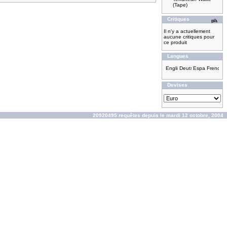
(Tape)
Critiques
Il n'y a actuellement
aucune critiques pour
ce produit
Langues
Devises
20920495 requêtes depuis le mardi 12 octobre, 2004