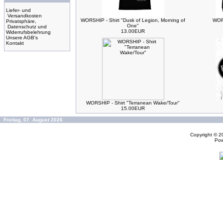
Liefer- und
Versandkosten
WORSHIP - Shirt "Dusk of Legion, Morning of
WORS
Privatsphäre,
One"
Datenschutz und
13.00EUR
Widerrufsbelehrung
Unsere AGB's
Kontakt
WORSHIP - Shirt "Terranean Wake/Tour"
15.00EUR
Freitag, 07. August 2026
Copyright © 
Po