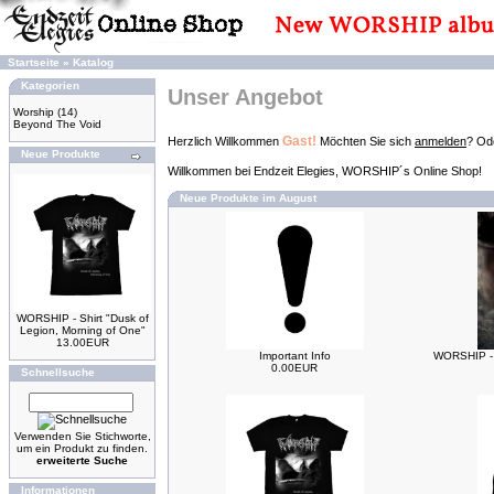
Startseite
»
Katalog
Kategorien
Unser Angebot
Worship
(14)
Beyond The Void
Gast!
Herzlich Willkommen
Möchten Sie sich
anmelden
? Ode
Neue Produkte
Willkommen bei Endzeit Elegies, WORSHIP´s Online Shop!
Neue Produkte im August
WORSHIP - Shirt "Dusk of
Legion, Morning of One"
13.00EUR
Important Info
WORSHIP - 
0.00EUR
Schnellsuche
Verwenden Sie Stichworte,
um ein Produkt zu finden.
erweiterte Suche
Informationen