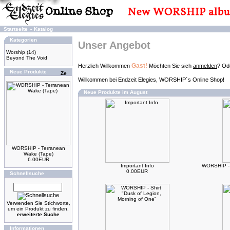
Startseite
»
Katalog
Kategorien
Unser Angebot
Worship
(14)
Beyond The Void
Gast!
Herzlich Willkommen
Möchten Sie sich
anmelden
? Ode
Neue Produkte
Willkommen bei Endzeit Elegies, WORSHIP´s Online Shop!
Neue Produkte im August
WORSHIP - Terranean
Wake (Tape)
6.00EUR
Important Info
WORSHIP - 
0.00EUR
Schnellsuche
Verwenden Sie Stichworte,
um ein Produkt zu finden.
erweiterte Suche
Informationen