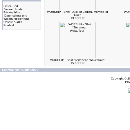
Liefer- und
Versandkosten
WORSHIP - Shirt "Dusk of Legion, Morning of
WORS
Privatsphäre,
One"
Datenschutz und
13.00EUR
Widerrufsbelehrung
Unsere AGB's
Kontakt
WORSHIP - Shirt "Terranean Wake/Tour"
15.00EUR
Sonntag, 09. August 2026
Copyright © 
Po