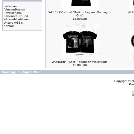
Liefer- und
Versandkosten
WORSHIP - Shirt "Dusk of Legion, Morning of
WORS
Privatsphäre,
One"
Datenschutz und
13.00EUR
Widerrufsbelehrung
Unsere AGB's
Kontakt
WORSHIP - Shirt "Terranean Wake/Tour"
15.00EUR
Samstag, 08. August 2026
Copyright © 
Po