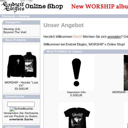
Startseite
»
Katalog
Kategorien
Unser Angebot
Worship
(14)
Beyond The Void
Gast!
Herzlich Willkommen
Möchten Sie sich
anmelden
? Ode
Neue Produkte
Willkommen bei Endzeit Elegies, WORSHIP´s Online Shop!
Neue Produkte im August
WORSHIP - Hoodie "Last
XX"
35.00EUR
Important Info
WORSHIP - 
0.00EUR
Schnellsuche
Verwenden Sie Stichworte,
um ein Produkt zu finden.
erweiterte Suche
Informationen