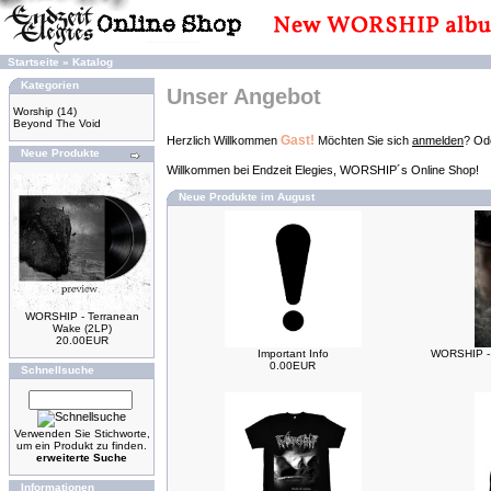
Startseite
»
Katalog
Kategorien
Unser Angebot
Worship
(14)
Beyond The Void
Gast!
Herzlich Willkommen
Möchten Sie sich
anmelden
? Ode
Neue Produkte
Willkommen bei Endzeit Elegies, WORSHIP´s Online Shop!
Neue Produkte im August
WORSHIP - Terranean
Wake (2LP)
20.00EUR
Important Info
WORSHIP - 
0.00EUR
Schnellsuche
Verwenden Sie Stichworte,
um ein Produkt zu finden.
erweiterte Suche
Informationen