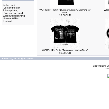
Liefer- und
Versandkosten
WORSHIP - Shirt "Dusk of Legion, Morning of
WORS
Privatsphäre,
One"
Datenschutz und
13.00EUR
Widerrufsbelehrung
Unsere AGB's
Kontakt
WORSHIP - Shirt "Terranean Wake/Tour"
15.00EUR
Samstag, 08. August 2026
Copyright © 
Po