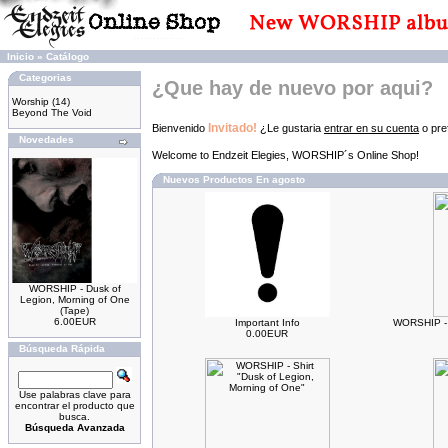
Inicio
»
Catálogo
Categorias
¿Que hay de nuevo por aqui?
Worship
(14)
Beyond The Void
Invitado!
Bienvenido
¿Le gustaria
entrar en su cuenta
o pref
Novedades
Welcome to Endzeit Elegies, WORSHIP´s Online Shop!
Nuevos Productos En agosto
WORSHIP - Dusk of
Legion, Morning of One
(Tape)
6.00EUR
Important Info
WORSHIP - 
0.00EUR
Búsqueda Rápida
Use palabras clave para
encontrar el producto que
busca.
Búsqueda Avanzada