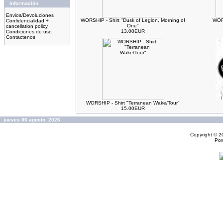
Información
Envios/Devoluciones
WORSHIP - Shirt "Dusk of Legion, Morning of
WORS
Confidencialidad +
One"
cancellation policy
13.00EUR
Condiciones de uso
Contactenos
WORSHIP - Shirt "Terranean Wake/Tour"
15.00EUR
jueves 06 agosto, 2026
Copyright © 
Po