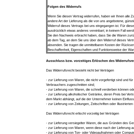
Folgen des Widerrufs
Wenn Sie diesen Vertrag widerrufen, haben wir Ihnen alle Z
andere Art der Lieferung als die von uns angebotene, güns
Widerruf dieses Vertrags bei uns eingegangen ist. Für dies
ausdrücklich etwas anderes vereinbart; in keinem Fall wer
Sie den Nachweis erbracht haben, dass Sie die Waren zurüc
ab dem Tag, an dem Sie uns über den Widerruf dieses Vertr
absenden. Sie tragen die unmittelbaren Kosten der Rückse
Beschaffenheit, Eigenschaften und Funktionsweise der War
Ausschluss bzw. vorzeitiges Erlöschen des Widerrufsre
Das Widerrufsrecht besteht nicht bei Verträgen
- zur Lieferung von Waren, die nicht vorgefertigt sind und f
Verbrauchers zugeschnitten sind;
- zur Lieferung von Waren, die schnell verderben können ode
- zur Lieferung alkoholischer Getränke, deren Preis bei Ve
dem Markt abhängt, auf die der Unternehmer keinen Einfluss
- zur Lieferung von Zeitungen, Zeitschriften oder Illustrier
Das Widerrufsrecht erlischt vorzeitig bei Verträgen
- zur Lieferung versiegelter Waren, die aus Gründen des Ge
- zur Lieferung von Waren, wenn diese nach der Lieferung a
- zur Lieferung von Ton- oder Videoaufnahmen oder Computer