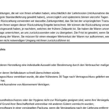
ahlungen, die wir von Ihnen erhalten haben, einschließlich der Lieferkosten (mit Ausnahme de
tigste Standardlieferung gewählt haben), unverzüglich und spätestens binnen vierzehn Tagen
e Rückzahlung verwenden wir dasselbe Zahlungsmittel, das Sie bei der ursprünglichen Transa
den Ihnen wegen dieser Rückzahlung Entgelte berechnet. Wir können die Rückzahlung verwei
kgesandt haben, je nachdem, welches der frühere Zeitpunkt ist. Sie haben die Waren unver
ags unterrichten, an uns zurückzusenden oder zu übergeben. Die Frist ist gewahrt, wenn Sie
ndung der Waren. Sie müssen für einen etwaigen Wertverlust der Waren nur aufkommen, wenn
en nicht notwendigen Umgang mit ihnen zurückzuführen ist.
chts
ür deren Herstellung eine individuelle Auswahl oder Bestimmung durch den Verbraucher maßgebl
r deren Verfallsdatum schnell überschritten würde;
rtragsschluss vereinbart wurde, die aber frühestens 30 Tage nach Vertragsschluss geliefert
 hat;
ten mit Ausnahme von Abonnement-Verträgen.
sundheitsschutzes oder der Hygiene nicht zur Rückgabe geeignet sind, wenn ihre Versiegelu
uf Grund ihrer Beschaffenheit untrennbar mit anderen Gütern vermischt wurden;
software in einer versiegelten Packung, wenn die Versiegelung nach der Lieferung entfernt