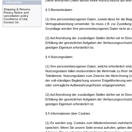
Diese anonymen Daten lassen keine Rückschlüsse auf eine
Information
Shipping & Returns
§ 3 Bestandsdaten
Privacy Notice and
cancellation policy
Conditions of Use
(1) Ihre personenbezogenen Daten, soweit diese für die Begr
Contact Us
Vertragsabwicklung verwendet. So muss z.B. zur Zustellung 
Grundlage werden Ihre personenbezogenen Daten nicht an a
(2) Auf Anordnung der zuständigen Stellen dürfen wir im Einz
Erfüllung der gesetzlichen Aufgaben der Verfassungsschutz
geistigen Eigentum erforderlich ist.
§ 4 Nutzungsdaten
(1) Ihre personenbezogenen Daten, welche erforderlich si
Nutzungsdaten fallen insbesondere die Merkmale zu Ihrer I
Teledienste. Nutzungsdaten zum Zwecke der Abrechnung (sog.
der voll-ständigen Begleichung unserer Entgeltforderung we
oder vertragliche Aufbewahrungsfristen entgegenstehen.
(2) Auf Anordnung der zuständigen Stellen dürfen wir im Einz
Erfüllung der gesetzlichen Aufgaben der Verfassungsschutz
geistigen Eigentum erforderlich ist.
§ 5 Informationen über Cookies
(1) Es werden sog. Cookies zum Wiedererkennen mehrfacher 
speichert. Wenn Sie unsere Seite erneut aufrufen, geben di