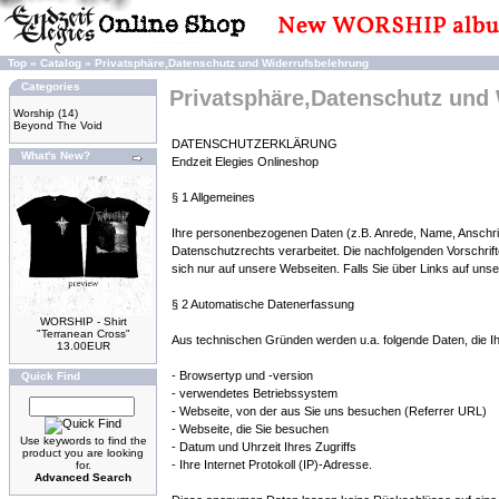
Top
»
Catalog
»
Privatsphäre,Datenschutz und Widerrufsbelehrung
Categories
Privatsphäre,Datenschutz und
Worship
(14)
Beyond The Void
DATENSCHUTZERKLÄRUNG
What's New?
Endzeit Elegies Onlineshop
§ 1 Allgemeines
Ihre personenbezogenen Daten (z.B. Anrede, Name, Anschr
Datenschutzrechts verarbeitet. Die nachfolgenden Vorschri
sich nur auf unsere Webseiten. Falls Sie über Links auf unser
§ 2 Automatische Datenerfassung
WORSHIP - Shirt
"Terranean Cross"
Aus technischen Gründen werden u.a. folgende Daten, die Ihr
13.00EUR
- Browsertyp und -version
Quick Find
- verwendetes Betriebssystem
- Webseite, von der aus Sie uns besuchen (Referrer URL)
- Webseite, die Sie besuchen
Use keywords to find the
- Datum und Uhrzeit Ihres Zugriffs
product you are looking
- Ihre Internet Protokoll (IP)-Adresse.
for.
Advanced Search