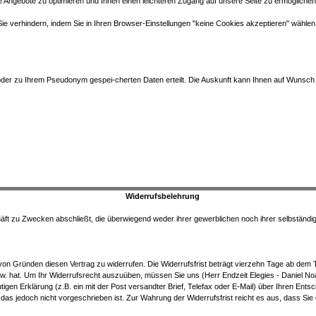
e Angebote zu optimieren und Ihnen einen leichteren Zugang auf unsere Seite zu ermöglichen
Sie verhindern, indem Sie in Ihren Browser-Einstellungen "keine Cookies akzeptieren" wähle
oder zu Ihrem Pseudonym gespei-cherten Daten erteilt. Die Auskunft kann Ihnen auf Wunsch a
Widerrufsbelehrung
häft zu Zwecken abschließt, die überwiegend weder ihrer gewerblichen noch ihrer selbständi
 Gründen diesen Vertrag zu widerrufen. Die Widerrufsfrist beträgt vierzehn Tage ab dem Ta
w. hat. Um Ihr Widerrufsrecht auszuüben, müssen Sie uns (Herr Endzeit Elegies - Daniel No
tigen Erklärung (z.B. ein mit der Post versandter Brief, Telefax oder E-Mail) über Ihren Ents
das jedoch nicht vorgeschrieben ist.
Zur Wahrung der Widerrufsfrist reicht es aus, dass Sie