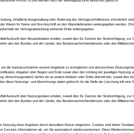
 bestimmte Person zu und werden nach der Beendigung Ihres Besuches gelöscht.
ündung, inhaltliche Ausgestaltung oder Änderung des Vertragsverhältnisses erforderlich sin
der Waren Ihr Name und Ihre Anschrift an den Warenlieferanten weitergegeben werden. Ohne 
ußerhalb der Vertragsabwicklung stehende Dritte weitergegeben.
elfall Auskunft über Bestandsdaten erteilen, soweit dies für Zwecke der Strafverfolgung, zu
behör-den des Bundes und der Länder, des Bundesnachrichtendienstes oder des Militärisc
nd, um die Inanspruchnahme unserer Angebote zu ermöglichen und abzurechnen (Nutzungsdat
dentifikation, Angaben über Beginn und Ende sowie über den Umfang der jeweiligen Nutzung
 Abrechnungsdaten) dürfen wir an andere Anbieter oder Dritte übermit-teln, soweit dies fü
rden diese Nutzungs- und Abrechnungs-daten gelöscht. An die Stelle der Löschung tritt eine
elfall Auskunft über Nutzungsdaten erteilen, soweit dies für Zwecke der Strafverfolgung, zu
behör-den des Bundes und der Länder, des Bundesnachrichtendienstes oder des Militärisc
Nutzung eines Angebots durch denselben Nutzer eingesetzt. Cookies sind kleine Textdateie
ese Coo-kies Informationen ab, um Sie automatisch wiederzuerkennen. Diese Wiedererkennung