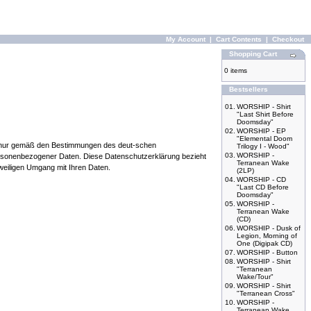
My Account
|
Cart Contents
|
Checkout
Shopping Cart
0 items
Bestsellers
01.
WORSHIP - Shirt
"Last Shirt Before
Doomsday"
02.
WORSHIP - EP
"Elemental Doom
s nur gemäß den Bestimmungen des deut-schen
Trilogy I - Wood"
03.
WORSHIP -
personenbezogener Daten. Diese Datenschutzerklärung bezieht
Terranean Wake
eweiligen Umgang mit Ihren Daten.
(2LP)
04.
WORSHIP - CD
"Last CD Before
Doomsday"
05.
WORSHIP -
Terranean Wake
(CD)
06.
WORSHIP - Dusk of
Legion, Morning of
One (Digipak CD)
07.
WORSHIP - Button
08.
WORSHIP - Shirt
"Terranean
Wake/Tour"
09.
WORSHIP - Shirt
"Terranean Cross"
10.
WORSHIP -
Terranean Wake