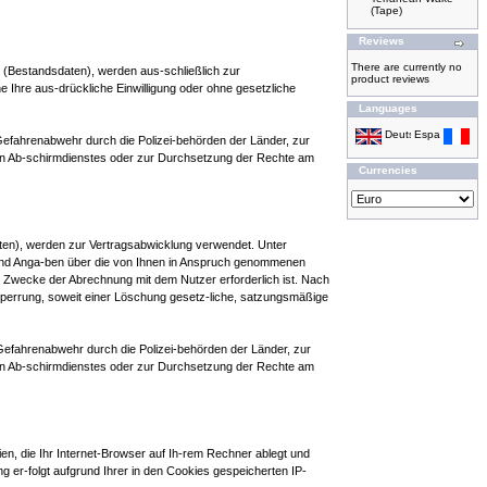
(Tape)
Reviews
There are currently no
d (Bestandsdaten), werden aus-schließlich zur
product reviews
Ihre aus-drückliche Einwilligung oder ohne gesetzliche
Languages
r Gefahrenabwehr durch die Polizei-behörden der Länder, zur
hen Ab-schirmdienstes oder zur Durchsetzung der Rechte am
Currencies
en), werden zur Vertragsabwicklung verwendet. Unter
 und Anga-ben über die von Ihnen in Anspruch genommenen
r Zwecke der Abrechnung mit dem Nutzer erforderlich ist. Nach
 Sperrung, soweit einer Löschung gesetz-liche, satzungsmäßige
r Gefahrenabwehr durch die Polizei-behörden der Länder, zur
hen Ab-schirmdienstes oder zur Durchsetzung der Rechte am
n, die Ihr Internet-Browser auf Ih-rem Rechner ablegt und
 er-folgt aufgrund Ihrer in den Cookies gespeicherten IP-