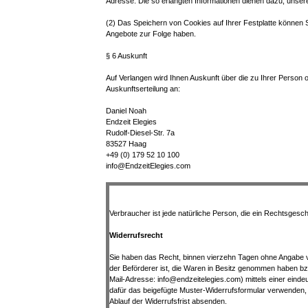
Adresse. Die so erlangten Informationen dienen dazu, unser
(2) Das Speichern von Cookies auf Ihrer Festplatte können 
Angebote zur Folge haben.
§ 6 Auskunft
Auf Verlangen wird Ihnen Auskunft über die zu Ihrer Person 
Auskunftserteilung an:
Daniel Noah
Endzeit Elegies
Rudolf-Diesel-Str. 7a
83527 Haag
+49 (0) 179 52 10 100
info@EndzeitElegies.com
Verbraucher ist jede natürliche Person, die ein Rechtsgesc
Widerrufsrecht
Sie haben das Recht, binnen vierzehn Tagen ohne Angabe von
der Beförderer ist, die Waren in Besitz genommen haben bz
Mail-Adresse: info@endzeitelegies.com) mittels einer eindeu
dafür das beigefügte Muster-Widerrufsformular verwenden, 
Ablauf der Widerrufsfrist absenden.