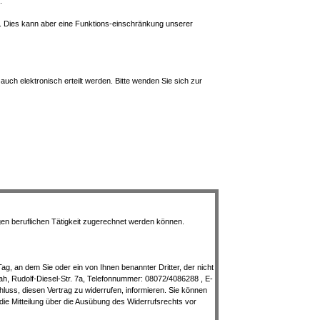
.
n. Dies kann aber eine Funktions-einschränkung unserer
uch elektronisch erteilt werden. Bitte wenden Sie sich zur
gen beruflichen Tätigkeit zugerechnet werden können.
g, an dem Sie oder ein von Ihnen benannter Dritter, der nicht
ah, Rudolf-Diesel-Str. 7a, Telefonnummer: 08072/4086288 , E-
chluss, diesen Vertrag zu widerrufen, informieren. Sie können
 die Mitteilung über die Ausübung des Widerrufsrechts vor