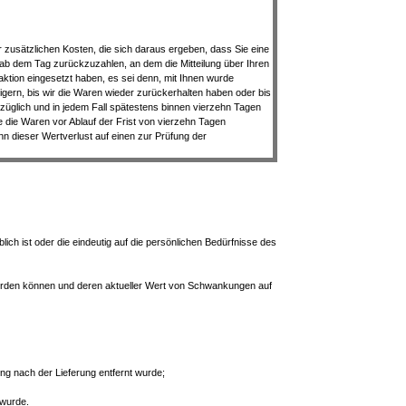
r zusätzlichen Kosten, die sich daraus ergeben, dass Sie eine
 ab dem Tag zurückzuzahlen, an dem die Mitteilung über Ihren
ktion eingesetzt haben, es sei denn, mit Ihnen wurde
gern, bis wir die Waren wieder zurückerhalten haben oder bis
züglich und in jedem Fall spätestens binnen vierzehn Tagen
 die Waren vor Ablauf der Frist von vierzehn Tagen
 dieser Wertverlust auf einen zur Prüfung der
ich ist oder die eindeutig auf die persönlichen Bedürfnisse des
 werden können und deren aktueller Wert von Schwankungen auf
ng nach der Lieferung entfernt wurde;
 wurde.