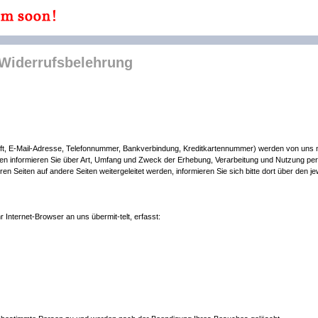
 Widerrufsbelehrung
ift, E-Mail-Adresse, Telefonnummer, Bankverbindung, Kreditkartennummer) werden von un
ften informieren Sie über Art, Umfang und Zweck der Erhebung, Verarbeitung und Nutzung 
en Seiten auf andere Seiten weitergeleitet werden, informieren Sie sich bitte dort über den j
 Internet-Browser an uns übermit-telt, erfasst: