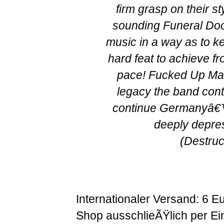
firm grasp on their s
sounding Funeral Doom
music in a way as to ke
hard feat to achieve f
pace! Fucked Up Mad
legacy the band con
continue Germanyâ€™
deeply depre
(Destruc
Internationaler Versand: 6 E
Shop ausschlieÃŸlich per Ei