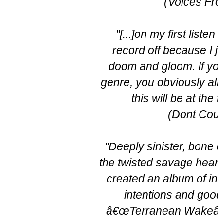
(Voices Fr
"[...]on my first liste
record off because I 
doom and gloom. If yo
genre, you obviously a
this will be at the t
(Dont Cou
"Deeply sinister, bone
the twisted savage heart
created an album of i
intentions and goo
â€œTerranean Wakeâ€