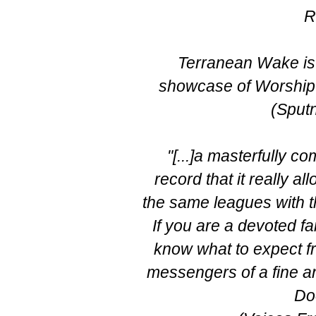
R
Terranean Wake is
showcase of Worship p
(Sput
"[...]a masterfully
record that it really a
the same leagues with th
If you are a devoted fa
know what to expect f
messengers of a fine a
Do