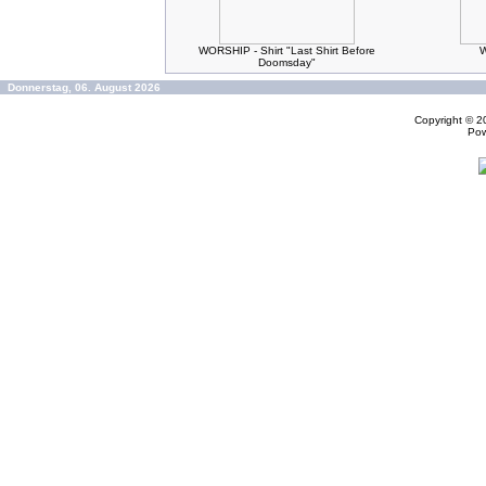
WORSHIP - Shirt "Last Shirt Before
W
Doomsday"
Donnerstag, 06. August 2026
Copyright © 
Po