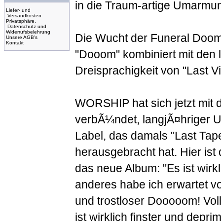
in die Traum-artige Umarmun
Liefer- und
Versandkosten
Privatsphäre,
Datenschutz und
Widerrufsbelehrung
Die Wucht der Funeral Doom 
Unsere AGB's
Kontakt
"Dooom" kombiniert mit den
Dreisprachigkeit von "Last Vi
WORSHIP hat sich jetzt mit 
verbÃ¼ndet, langjÃ¤hriger 
Label, das damals "Last Ta
herausgebracht hat. Hier is
das neue Album: "Es ist wirk
anderes habe ich erwartet v
und trostloser Dooooom! Vol
ist wirklich finster und dep