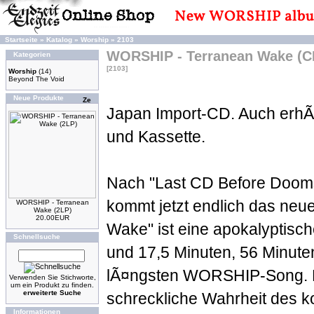
Startseite
»
Katalog
»
Worship
»
2103
WORSHIP - Terranean Wake (C
Kategorien
[2103]
Worship
(14)
Beyond The Void
Neue Produkte
Japan Import-CD. Auch erhÃ¤
und Kassette.
Nach "Last CD Before Doom
kommt jetzt endlich das ne
WORSHIP - Terranean
Wake (2LP)
20.00EUR
Wake" ist eine apokalyptisch
Schnellsuche
und 17,5 Minuten, 56 Minuten
lÃ¤ngsten WORSHIP-Song. Es 
Verwenden Sie Stichworte,
um ein Produkt zu finden.
erweiterte Suche
schreckliche Wahrheit des 
Informationen