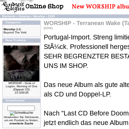
Startseite
»
Katalog
»
Worship
»
2205
WORSHIP - Terranean Wake (T
Kategorien
[2205]
Worship
(14)
Beyond The Void
Portugal-Import. Streng limiti
Neue Produkte
StÃ¼ck. Professionell herges
SEHR BEGRENZTER BEST
UNS IM SHOP.
Das neue Album als gute alte
WORSHIP - Dusk of
Legion, Morning of One
(Digipak CD)
als CD und Doppel-LP.
15.00EUR
Schnellsuche
Nach "Last CD Before Doo
Verwenden Sie Stichworte,
um ein Produkt zu finden.
jetzt endlich das neue Alb
erweiterte Suche