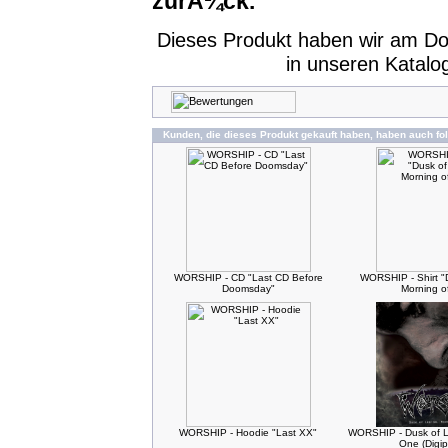
zurÃ¼ck.
Dieses Produkt haben wir am D
in unseren Katal
Kunden, die dieses Produkt gekauft haben, haben auch fo
WORSHIP - CD "Last CD Before
WORSHIP - Shirt "
Doomsday"
Morning o
WORSHIP - Hoodie "Last XX"
WORSHIP - Dusk of L
One (Digi