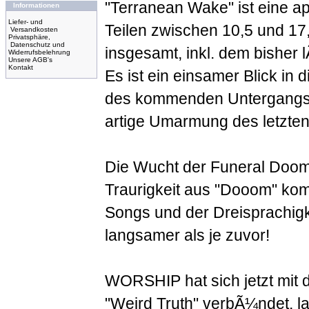
"Terranean Wake" ist eine ap
Informationen
Liefer- und
Teilen zwischen 10,5 und 17
Versandkosten
Privatsphäre,
Datenschutz und
insgesamt, inkl. dem bishe
Widerrufsbelehrung
Unsere AGB's
Kontakt
Es ist ein einsamer Blick in 
des kommenden Untergangs, 
artige Umarmung des letzten
Die Wucht der Funeral Doom
Traurigkeit aus "Dooom" kom
Songs und der Dreisprachigkei
langsamer als je zuvor!
WORSHIP hat sich jetzt mit 
"Weird Truth" verbÃ¼ndet, l