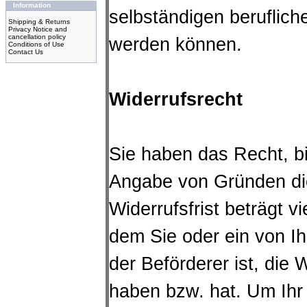
Information
selbständigen beruflich
Shipping & Returns
Privacy Notice and
cancellation policy
werden können.
Conditions of Use
Contact Us
Widerrufsrecht
Sie haben das Recht, b
Angabe von Gründen die
Widerrufsfrist beträgt 
dem Sie oder ein von Ih
der Beförderer ist, die
haben bzw. hat. Um Ihr