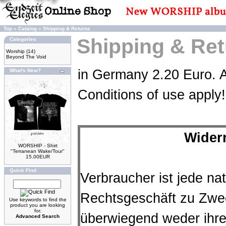
Top
»
Catalog
»
Shipping & Returns
Shipping & Re
Categories
Worship
(14)
Beyond The Void
in Germany 2.20 Euro. A
What's New?
Conditions of use apply!
Wider
WORSHIP - Shirt
"Terranean Wake/Tour"
15.00EUR
Quick Find
Verbraucher ist jede nat
Rechtsgeschäft zu Zwec
Use keywords to find the
product you are looking
for.
überwiegend weder ihre
Advanced Search