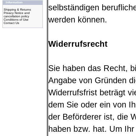
Information
selbständigen beruflich
Shipping & Returns
Privacy Notice and
cancellation policy
werden können.
Conditions of Use
Contact Us
Widerrufsrecht
Sie haben das Recht, b
Angabe von Gründen die
Widerrufsfrist beträgt 
dem Sie oder ein von Ih
der Beförderer ist, die
haben bzw. hat. Um Ihr