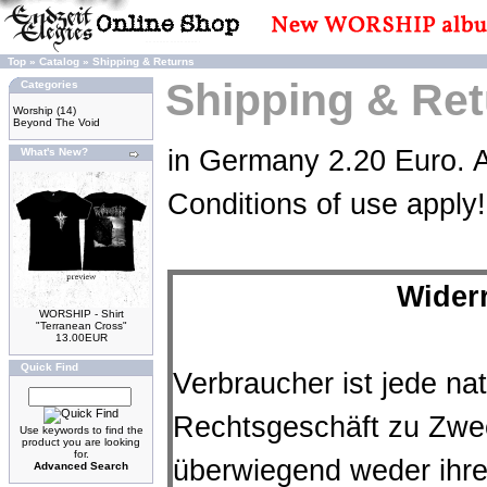
Top
»
Catalog
»
Shipping & Returns
Shipping & Re
Categories
Worship
(14)
Beyond The Void
in Germany 2.20 Euro. A
What's New?
Conditions of use apply!
Wider
WORSHIP - Shirt
"Terranean Cross"
13.00EUR
Quick Find
Verbraucher ist jede nat
Rechtsgeschäft zu Zwec
Use keywords to find the
product you are looking
for.
überwiegend weder ihre
Advanced Search