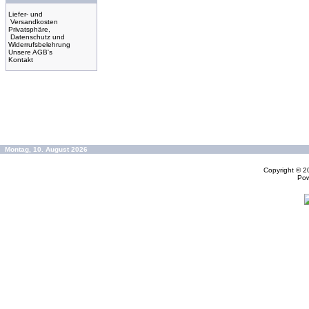
Liefer- und
Versandkosten
Privatsphäre,
Datenschutz und
Widerrufsbelehrung
Unsere AGB's
Kontakt
Montag, 10. August 2026
Copyright © 
Po