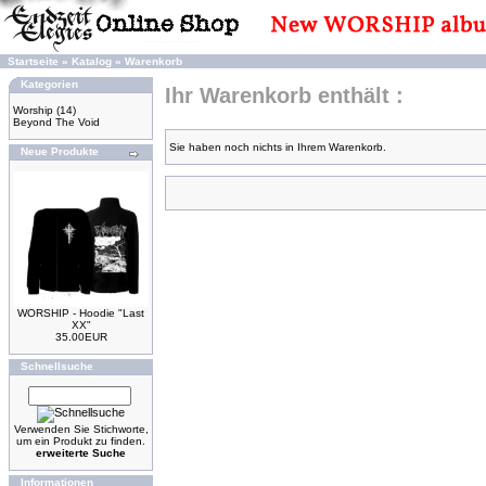
Startseite
»
Katalog
»
Warenkorb
Kategorien
Ihr Warenkorb enthält :
Worship
(14)
Beyond The Void
Sie haben noch nichts in Ihrem Warenkorb.
Neue Produkte
WORSHIP - Hoodie "Last
XX"
35.00EUR
Schnellsuche
Verwenden Sie Stichworte,
um ein Produkt zu finden.
erweiterte Suche
Informationen