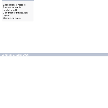
Expédition & retours
Remarque sur la
confidentialité
Conditions d'utilisation,
Imprint
Contactez-nous
vendredi 07 août, 2026