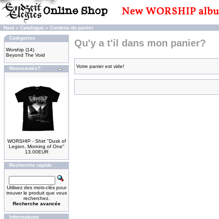
Haut
»
Catalogue
»
Contenu du panier
Catégories
Qu'y a t'il dans mon panier?
Worship
(14)
Beyond The Void
Votre panier est vide!
Nouveautés?
WORSHIP - Shirt "Dusk of
Legion, Morning of One"
13.00EUR
Recherche rapide
Utilisez des mots-clés pour
trouver le produit que vous
recherchez.
Recherche avancée
Informations