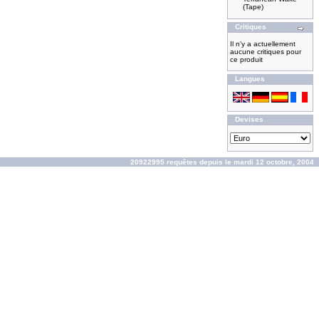
(Tape)
Critiques
Il n'y a actuellement
aucune critiques pour
ce produit
Langues
Devises
20922995 requêtes depuis le mardi 12 octobre, 2004