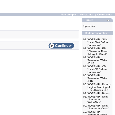
Mon compte
|
Voir panier
|
Commander
Panier
0 produits
Meilleures ventes
01.
WORSHIP - Shirt
"Last Shirt Before
Doomsday"
02.
WORSHIP - EP
"Elemental Doom
Trilogy I - Wood"
03.
WORSHIP -
Terranean Wake
(2LP)
04.
WORSHIP - CD
"Last CD Before
Doomsday"
05.
WORSHIP -
Terranean Wake
(CD)
06.
WORSHIP - Dusk of
Legion, Morning of
One (Digipak CD)
07.
WORSHIP - Button
08.
WORSHIP - Shirt
"Terranean
Wake/Tour"
09.
WORSHIP - Shirt
"Terranean Cross"
10.
WORSHIP -
Terranean Wake